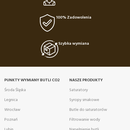
100% Zadowolenia
Szybka wymiana
PUNKTY WYMIANY BUTLI CO2
NASZE PRODUKTY
Środa Śląska
Saturatory
Legnica
Syropy smakowe
Wrocław
Butle do saturatorów
Poznań
Filtrowanie wody
Lubin
Napełnienie butli