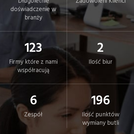
Długoletnie
Zadowoleni Klienci
doświadczenie w
branży
123
2
Firmy które z nami
Ilość biur
współracują
6
197
Zespół
Ilość punktów
wymiany butli