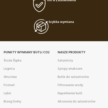
100% Zadowolenia
Szybka wymiana
PUNKTY WYMIANY BUTLI CO2
NASZE PRODUKTY
Środa Śląska
Saturatory
Legnica
Syropy smakowe
Wrocław
Butle do saturatorów
Poznań
Filtrowanie wody
Lubin
Napełnienie butli
Brzeg Dolny
Akcesoria do saturatorów