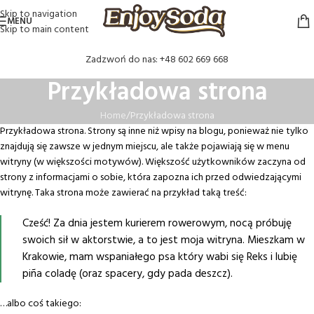
Skip to navigation
MENU
Skip to main content
Zadzwoń do nas: +48 602 669 668
Przykładowa strona
Home
Przykładowa strona
Przykładowa strona. Strony są inne niż wpisy na blogu, ponieważ nie tylko
znajdują się zawsze w jednym miejscu, ale także pojawiają się w menu
witryny (w większości motywów). Większość użytkowników zaczyna od
strony z informacjami o sobie, która zapozna ich przed odwiedzającymi
witrynę. Taka strona może zawierać na przykład taką treść:
Cześć! Za dnia jestem kurierem rowerowym, nocą próbuję
swoich sił w aktorstwie, a to jest moja witryna. Mieszkam w
Krakowie, mam wspaniałego psa który wabi się Reks i lubię
piña coladę (oraz spacery, gdy pada deszcz).
…albo coś takiego: