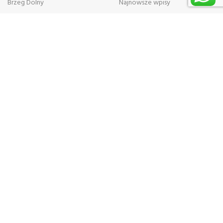
Brzeg Dolny
Najnowsze wpisy
Zapamiętaj naszą firmę
EnjoySoda Sp.z o.o.
UL. Kolejowa 26A
55-300 Środa Śląska
+48 602 669 668
Metody płatności
Firmy kurierskie