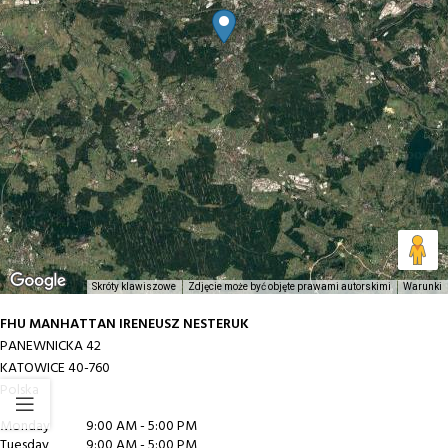
Skróty klawiszowe
Zdjęcie może być objęte prawami autorskimi
Warunki
FHU MANHATTAN IRENEUSZ NESTERUK
PANEWNICKA 42
KATOWICE
40-760
Polska
Monday
9:00 AM - 5:00 PM
Tuesday
9:00 AM - 5:00 PM