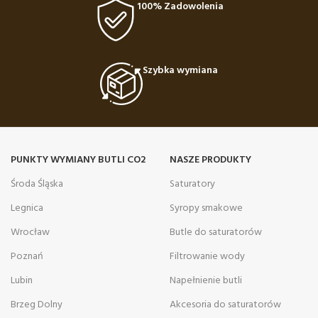
100% Zadowolenia
Szybka wymiana
PUNKTY WYMIANY BUTLI CO2
NASZE PRODUKTY
Środa Śląska
Saturatory
Legnica
Syropy smakowe
Wrocław
Butle do saturatorów
Poznań
Filtrowanie wody
Lubin
Napełnienie butli
Brzeg Dolny
Akcesoria do saturatorów