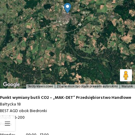
Skróty klawiszowe
Zdjęcie może być objęte prawami autorskimi
Warunki
Punkt wymiany butli CO2 – „MAK-DET” Przedsiębiorstwo Handlowe
Bałtycka 18
BEST AGD obok Biedronki
Słupsk
76-200
Polska