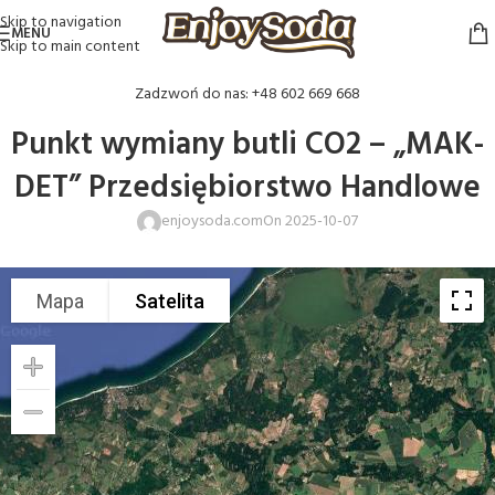
Skip to navigation
MENU
Skip to main content
Zadzwoń do nas: +48 602 669 668
Punkt wymiany butli CO2 – „MAK-
DET” Przedsiębiorstwo Handlowe
enjoysoda.com
On 2025-10-07
Mapa
Satelita