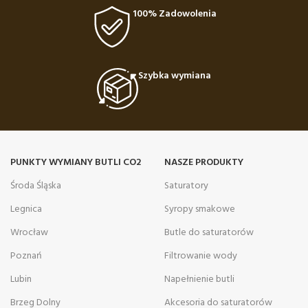
100% Zadowolenia
Szybka wymiana
PUNKTY WYMIANY BUTLI CO2
NASZE PRODUKTY
Środa Śląska
Saturatory
Legnica
Syropy smakowe
Wrocław
Butle do saturatorów
Poznań
Filtrowanie wody
Lubin
Napełnienie butli
Brzeg Dolny
Akcesoria do saturatorów