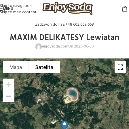
Skip to navigation
MENU
Skip to main content
Zadzwoń do nas: +48 602 669 668
MAXIM DELIKATESY Lewiatan
enjoysoda.com
On 2025-06-30
Mapa
Satelita