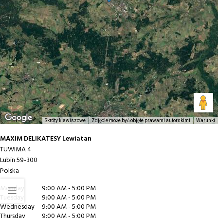
Skróty klawiszowe
Zdjęcie może być objęte prawami autorskimi
Warunki
MAXIM DELIKATESY Lewiatan
TUWIMA 4
Lubin
59-300
Polska
Monday
9:00 AM - 5:00 PM
Tuesday
9:00 AM - 5:00 PM
Wednesday
9:00 AM - 5:00 PM
Thursday
9:00 AM - 5:00 PM