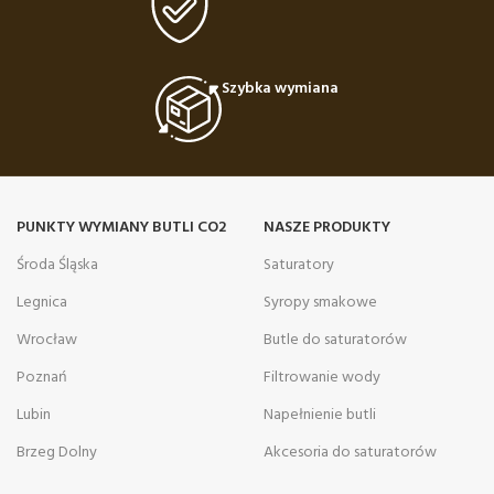
Szybka wymiana
PUNKTY WYMIANY BUTLI CO2
NASZE PRODUKTY
Środa Śląska
Saturatory
Legnica
Syropy smakowe
Wrocław
Butle do saturatorów
Poznań
Filtrowanie wody
Lubin
Napełnienie butli
Brzeg Dolny
Akcesoria do saturatorów