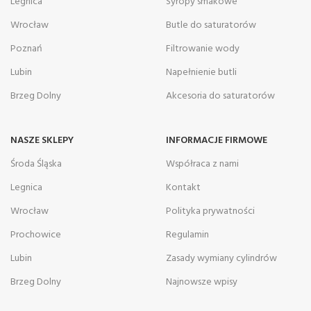
Legnica
Syropy smakowe
Wrocław
Butle do saturatorów
Poznań
Filtrowanie wody
Lubin
Napełnienie butli
Brzeg Dolny
Akcesoria do saturatorów
NASZE SKLEPY
INFORMACJE FIRMOWE
Środa Śląska
Współraca z nami
Legnica
Kontakt
Wrocław
Polityka prywatności
Prochowice
Regulamin
Lubin
Zasady wymiany cylindrów
Brzeg Dolny
Najnowsze wpisy