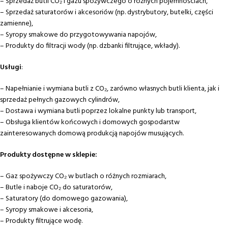
– Sprzedaż butli CO₂ i gazu spożywczego o różnych pojemnościach,
– Sprzedaż saturatorów i akcesoriów (np. dystrybutory, butelki, części
zamienne),
– Syropy smakowe do przygotowywania napojów,
– Produkty do filtracji wody (np. dzbanki filtrujące, wkłady).
Usługi
:
– Napełnianie i wymiana butli z CO₂, zarówno własnych butli klienta, jak i
sprzedaż pełnych gazowych cylindrów,
– Dostawa i wymiana butli poprzez lokalne punkty lub transport,
– Obsługa klientów końcowych i domowych gospodarstw
zainteresowanych domową produkcją napojów musujących.
Produkty dostępne w sklepie:
– Gaz spożywczy CO₂ w butlach o różnych rozmiarach,
– Butle i naboje CO₂ do saturatorów,
– Saturatory (do domowego gazowania),
– Syropy smakowe i akcesoria,
– Produkty filtrujące wodę.