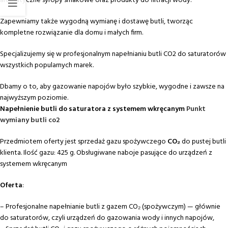
aromatyczne syropy smakowe oraz produkty do filtracji wody.
Zapewniamy także wygodną wymianę i dostawę butli, tworząc
kompletne rozwiązanie dla domu i małych firm.
Specjalizujemy się w profesjonalnym napełnianiu butli CO2 do saturatorów
wszystkich popularnych marek.
Dbamy o to, aby gazowanie napojów było szybkie, wygodne i zawsze na
najwyższym poziomie.
Napełnienie butli do saturatora z systemem wkręcanym
Punkt
wymiany butli co2
Przedmiotem oferty jest sprzedaż gazu spożywczego
CO₂
do pustej butli
klienta. Ilość gazu: 425 g. Obsługiwane naboje pasujące do urządzeń z
systemem wkręcanym
Oferta
:
– Profesjonalne napełnianie butli z gazem CO₂ (spożywczym) — głównie
do saturatorów, czyli urządzeń do gazowania wody i innych napojów,