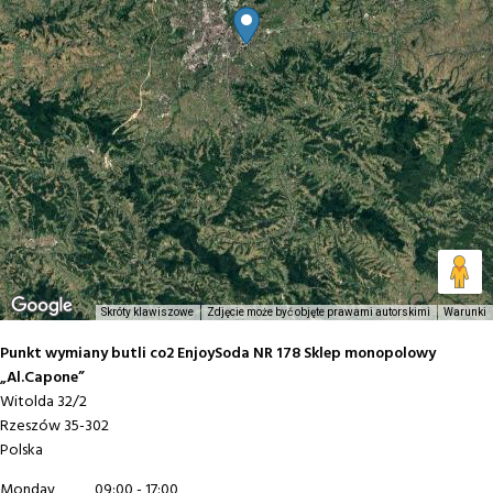
Skróty klawiszowe
Zdjęcie może być objęte prawami autorskimi
Warunki
Punkt wymiany butli co2 EnjoySoda NR 178 Sklep monopolowy
„Al.Capone”
Witolda 32/2
Rzeszów
35-302
Polska
Monday
09:00 - 17:00