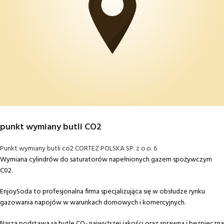
punkt wymiany butli CO2
Punkt wymiany butli co2 CORTEZ POLSKA SP. z o.o. 6
Wymiana cylindrów do saturatorów napełnionych gazem spożywczym
C02.
EnjoySoda to profesjonalna firma specjalizująca się w obsłudze rynku
gazowania napojów w warunkach domowych i komercyjnych.
Naszą podstawą są butle CO₂ najwyższej jakości oraz sprawna i bezpieczna