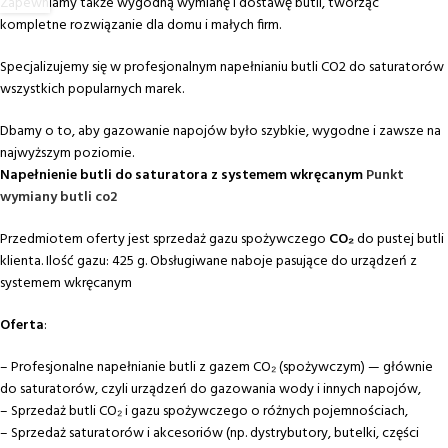
Zapewniamy także wygodną wymianę i dostawę butli, tworząc
kompletne rozwiązanie dla domu i małych firm.
Specjalizujemy się w profesjonalnym napełnianiu butli CO2 do saturatorów
wszystkich popularnych marek.
Dbamy o to, aby gazowanie napojów było szybkie, wygodne i zawsze na
najwyższym poziomie.
Napełnienie butli do saturatora z systemem wkręcanym
Punkt
wymiany butli co2
Przedmiotem oferty jest sprzedaż gazu spożywczego
CO₂
do pustej butli
klienta. Ilość gazu: 425 g. Obsługiwane naboje pasujące do urządzeń z
systemem wkręcanym
Oferta
:
– Profesjonalne napełnianie butli z gazem CO₂ (spożywczym) — głównie
do saturatorów, czyli urządzeń do gazowania wody i innych napojów,
– Sprzedaż butli CO₂ i gazu spożywczego o różnych pojemnościach,
– Sprzedaż saturatorów i akcesoriów (np. dystrybutory, butelki, części