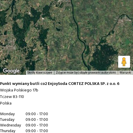
Skróty klawiszowe
Zdjęcie może być objęte prawami autorskimi
Warunki
Punkt wymiany butli co2 EnjoySoda CORTEZ POLSKA SP. z o.o. 6
Wojska Polskiego 17b
Tczew
83-110
Polska
Monday
09:00 - 17:00
Tuesday
09:00 - 17:00
Wednesday
09:00 - 17:00
Thursday
09:00 - 17:00