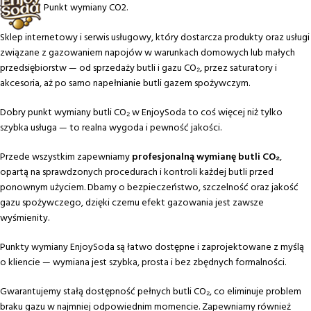
Punkt wymiany CO2.
Sklep internetowy i serwis usługowy, który dostarcza produkty oraz usługi
związane z gazowaniem napojów w warunkach domowych lub małych
przedsiębiorstw — od sprzedaży butli i gazu CO₂, przez saturatory i
akcesoria, aż po samo napełnianie butli gazem spożywczym.
Dobry punkt wymiany butli CO₂ w EnjoySoda to coś więcej niż tylko
szybka usługa — to realna wygoda i pewność jakości.
Przede wszystkim zapewniamy
profesjonalną wymianę butli CO₂
,
opartą na sprawdzonych procedurach i kontroli każdej butli przed
ponownym użyciem. Dbamy o bezpieczeństwo, szczelność oraz jakość
gazu spożywczego, dzięki czemu efekt gazowania jest zawsze
wyśmienity.
Punkty wymiany EnjoySoda są łatwo dostępne i zaprojektowane z myślą
o kliencie — wymiana jest szybka, prosta i bez zbędnych formalności.
Gwarantujemy stałą dostępność pełnych butli CO₂, co eliminuje problem
braku gazu w najmniej odpowiednim momencie. Zapewniamy również