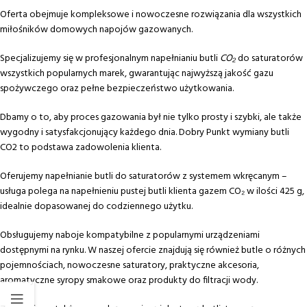
Oferta obejmuje kompleksowe i nowoczesne rozwiązania dla wszystkich
miłośników domowych napojów gazowanych.
Specjalizujemy się w profesjonalnym napełnianiu butli
CO₂
do saturatorów
wszystkich popularnych marek, gwarantując najwyższą jakość gazu
spożywczego oraz pełne bezpieczeństwo użytkowania.
Dbamy o to, aby proces gazowania był nie tylko prosty i szybki, ale także
wygodny i satysfakcjonujący każdego dnia. Dobry Punkt wymiany butli
CO2 to podstawa zadowolenia klienta.
Oferujemy napełnianie butli do saturatorów z systemem wkręcanym –
usługa polega na napełnieniu pustej butli klienta gazem CO₂ w ilości 425 g,
idealnie dopasowanej do codziennego użytku.
Obsługujemy naboje kompatybilne z popularnymi urządzeniami
dostępnymi na rynku. W naszej ofercie znajdują się również butle o różnych
pojemnościach, nowoczesne saturatory, praktyczne akcesoria,
aromatyczne syropy smakowe oraz produkty do filtracji wody.