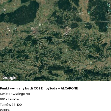
Saturatory
Zestawy
Akcesoria do saturatorów
Punkt wymiany butli CO2 EnjoySoda – Al.CAPONE
Kwiatkowskiego 9B
001 - Tarnów
Tarnów
33-100
Polska