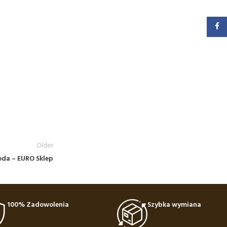
Faceb
Older
oda – EURO Sklep
100% Zadowolenia
Szybka wymiana