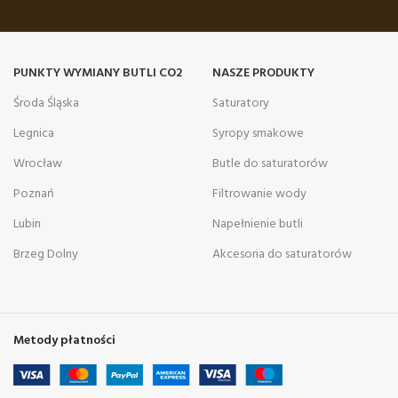
PUNKTY WYMIANY BUTLI CO2
NASZE PRODUKTY
Środa Śląska
Saturatory
Legnica
Syropy smakowe
Wrocław
Butle do saturatorów
Poznań
Filtrowanie wody
Lubin
Napełnienie butli
Brzeg Dolny
Akcesoria do saturatorów
Metody płatności