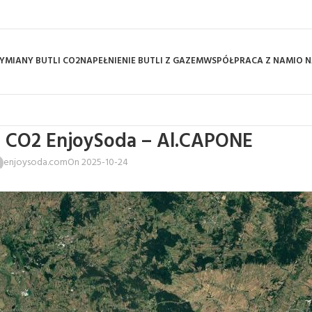
YMIANY BUTLI CO2
NAPEŁNIENIE BUTLI Z GAZEM
WSPÓŁPRACA Z NAMI
O N
i CO2 EnjoySoda – Al.CAPONE
enjoysoda.com
On 2025-10-24