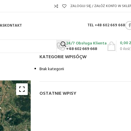
ZALOGUJ SIĘ / ZAŁÓŻ KONTO W SKLEP
TEL +48 602 669 668
AS
KONTAKT
0,00
24/7 Obsługa Klienta
+48 602 669 668
0
ilość
KATEGORIE WPISÓÇW
Brak kategorii
OSTATNIE WPISY