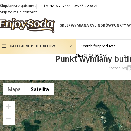
Skip to navigation
ONTAKT
NAPISZ DO NAS
BEZPŁATNA WYSYŁKA POWYŻEJ 200 ZŁ
Skip to main content
SKLEP
WYMIANA CYLINDRÓW
PUNKTY W
KATEGORIE PRODUKTÓW
SELECT CATEGORY
Punkt wymiany butl
Gaz Spożywczy CO2
Posted by
Syropy Smakowe
Cylindry do saturatorów
Mapa
Satelita
Saturatory
Filtrowanie wody
Akcesoria do saturatorów
Filtrowanie wody