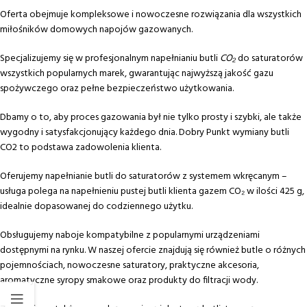
Oferta obejmuje kompleksowe i nowoczesne rozwiązania dla wszystkich
miłośników domowych napojów gazowanych.
Specjalizujemy się w profesjonalnym napełnianiu butli
CO₂
do saturatorów
wszystkich popularnych marek, gwarantując najwyższą jakość gazu
spożywczego oraz pełne bezpieczeństwo użytkowania.
Dbamy o to, aby proces gazowania był nie tylko prosty i szybki, ale także
wygodny i satysfakcjonujący każdego dnia. Dobry Punkt wymiany butli
CO2 to podstawa zadowolenia klienta.
Oferujemy napełnianie butli do saturatorów z systemem wkręcanym –
usługa polega na napełnieniu pustej butli klienta gazem CO₂ w ilości 425 g,
idealnie dopasowanej do codziennego użytku.
Obsługujemy naboje kompatybilne z popularnymi urządzeniami
dostępnymi na rynku. W naszej ofercie znajdują się również butle o różnych
pojemnościach, nowoczesne saturatory, praktyczne akcesoria,
aromatyczne syropy smakowe oraz produkty do filtracji wody.