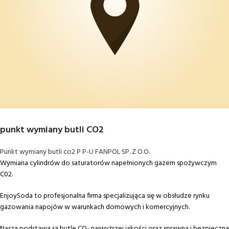
punkt wymiany butli CO2
Punkt wymiany butli co2 P P-U FANPOL SP. Z O.O.
Wymiana cylindrów do saturatorów napełnionych gazem spożywczym
C02.
EnjoySoda to profesjonalna firma specjalizująca się w obsłudze rynku
gazowania napojów w warunkach domowych i komercyjnych.
Naszą podstawą są butle CO₂ najwyższej jakości oraz sprawna i bezpieczna