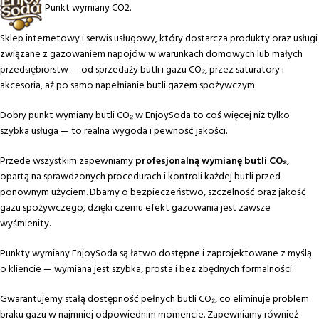
Punkt wymiany CO2.
Sklep internetowy i serwis usługowy, który dostarcza produkty oraz usługi
związane z gazowaniem napojów w warunkach domowych lub małych
przedsiębiorstw — od sprzedaży butli i gazu CO₂, przez saturatory i
akcesoria, aż po samo napełnianie butli gazem spożywczym.
Dobry punkt wymiany butli CO₂ w EnjoySoda to coś więcej niż tylko
szybka usługa — to realna wygoda i pewność jakości.
Przede wszystkim zapewniamy
profesjonalną wymianę butli CO₂
,
opartą na sprawdzonych procedurach i kontroli każdej butli przed
ponownym użyciem. Dbamy o bezpieczeństwo, szczelność oraz jakość
gazu spożywczego, dzięki czemu efekt gazowania jest zawsze
wyśmienity.
Punkty wymiany EnjoySoda są łatwo dostępne i zaprojektowane z myślą
o kliencie — wymiana jest szybka, prosta i bez zbędnych formalności.
Gwarantujemy stałą dostępność pełnych butli CO₂, co eliminuje problem
braku gazu w najmniej odpowiednim momencie. Zapewniamy również