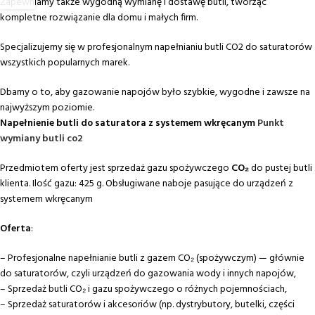
Zapewniamy także wygodną wymianę i dostawę butli, tworząc
kompletne rozwiązanie dla domu i małych firm.
Specjalizujemy się w profesjonalnym napełnianiu butli CO2 do saturatorów
wszystkich popularnych marek.
Dbamy o to, aby gazowanie napojów było szybkie, wygodne i zawsze na
najwyższym poziomie.
Napełnienie butli do saturatora z systemem wkręcanym
Punkt
wymiany butli co2
Przedmiotem oferty jest sprzedaż gazu spożywczego
CO₂
do pustej butli
klienta. Ilość gazu: 425 g. Obsługiwane naboje pasujące do urządzeń z
systemem wkręcanym
Oferta
:
– Profesjonalne napełnianie butli z gazem CO₂ (spożywczym) — głównie
do saturatorów, czyli urządzeń do gazowania wody i innych napojów,
– Sprzedaż butli CO₂ i gazu spożywczego o różnych pojemnościach,
– Sprzedaż saturatorów i akcesoriów (np. dystrybutory, butelki, części