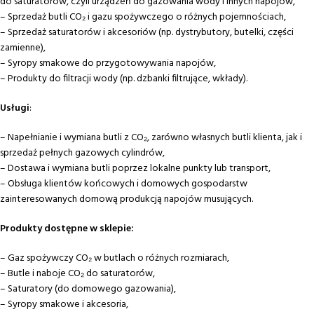
do saturatorów, czyli urządzeń do gazowania wody i innych napojów,
– Sprzedaż butli CO₂ i gazu spożywczego o różnych pojemnościach,
– Sprzedaż saturatorów i akcesoriów (np. dystrybutory, butelki, części
zamienne),
– Syropy smakowe do przygotowywania napojów,
– Produkty do filtracji wody (np. dzbanki filtrujące, wkłady).
Usługi
:
– Napełnianie i wymiana butli z CO₂, zarówno własnych butli klienta, jak i
sprzedaż pełnych gazowych cylindrów,
– Dostawa i wymiana butli poprzez lokalne punkty lub transport,
– Obsługa klientów końcowych i domowych gospodarstw
zainteresowanych domową produkcją napojów musujących.
Produkty dostępne w sklepie:
– Gaz spożywczy CO₂ w butlach o różnych rozmiarach,
– Butle i naboje CO₂ do saturatorów,
– Saturatory (do domowego gazowania),
– Syropy smakowe i akcesoria,