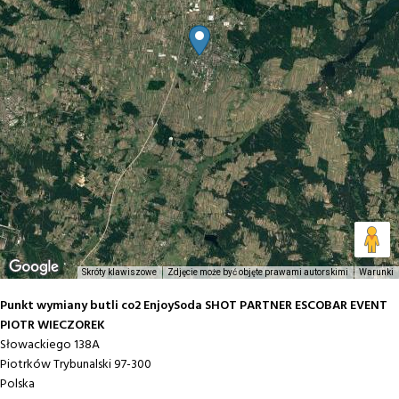
Skróty klawiszowe
Zdjęcie może być objęte prawami autorskimi
Warunki
Punkt wymiany butli co2 EnjoySoda SHOT PARTNER ESCOBAR EVENT
PIOTR WIECZOREK
Słowackiego 138A
Piotrków Trybunalski
97-300
Polska