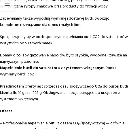
pojemnościach, nowoczesne saturatory, praktyczne akcesoria,
aromatyczne syropy smakowe oraz produkty do filtracji wody.
Zapewniamy także wygodną wymianę i dostawę butli, tworząc
kompletne rozwiązanie dla domu i małych firm.
Specjalizujemy się w profesjonalnym napełnianiu butli CO2 do saturatorów
wszystkich popularnych marek.
Dbamy o to, aby gazowanie napojów było szybkie, wygodne i zawsze na
najwyższym poziomie.
Napełnienie butli do saturatora z systemem wkręcanym
Punkt
wymiany butli co2
Przedmiotem oferty jest sprzedaż gazu spożywczego
CO₂
do pustej butli
klienta. Ilość gazu: 425 g. Obsługiwane naboje pasujące do urządzeń z
systemem wkręcanym
Oferta
:
– Profesjonalne napełnianie butli z gazem CO₂ (spożywczym) — głównie