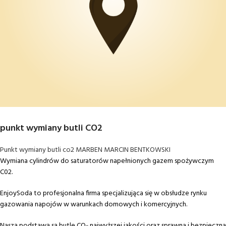
punkt wymiany butli CO2
Punkt wymiany butli co2 MARBEN MARCIN BENTKOWSKI
Wymiana cylindrów do saturatorów napełnionych gazem spożywczym
C02.
EnjoySoda to profesjonalna firma specjalizująca się w obsłudze rynku
gazowania napojów w warunkach domowych i komercyjnych.
Naszą podstawą są butle CO₂ najwyższej jakości oraz sprawna i bezpieczna