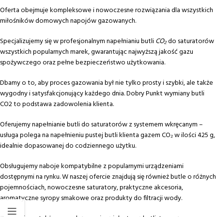
Oferta obejmuje kompleksowe i nowoczesne rozwiązania dla wszystkich
miłośników domowych napojów gazowanych.
Specjalizujemy się w profesjonalnym napełnianiu butli
CO₂
do saturatorów
wszystkich popularnych marek, gwarantując najwyższą jakość gazu
spożywczego oraz pełne bezpieczeństwo użytkowania.
Dbamy o to, aby proces gazowania był nie tylko prosty i szybki, ale także
wygodny i satysfakcjonujący każdego dnia. Dobry Punkt wymiany butli
CO2 to podstawa zadowolenia klienta.
Oferujemy napełnianie butli do saturatorów z systemem wkręcanym –
usługa polega na napełnieniu pustej butli klienta gazem CO₂ w ilości 425 g,
idealnie dopasowanej do codziennego użytku.
Obsługujemy naboje kompatybilne z popularnymi urządzeniami
dostępnymi na rynku. W naszej ofercie znajdują się również butle o różnych
pojemnościach, nowoczesne saturatory, praktyczne akcesoria,
aromatyczne syropy smakowe oraz produkty do filtracji wody.