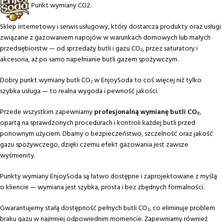
Punkt wymiany CO2.
Sklep internetowy i serwis usługowy, który dostarcza produkty oraz usługi
związane z gazowaniem napojów w warunkach domowych lub małych
przedsiębiorstw — od sprzedaży butli i gazu CO₂, przez saturatory i
akcesoria, aż po samo napełnianie butli gazem spożywczym.
Dobry punkt wymiany butli CO₂ w EnjoySoda to coś więcej niż tylko
szybka usługa — to realna wygoda i pewność jakości.
Przede wszystkim zapewniamy
profesjonalną wymianę butli CO₂
,
opartą na sprawdzonych procedurach i kontroli każdej butli przed
ponownym użyciem. Dbamy o bezpieczeństwo, szczelność oraz jakość
gazu spożywczego, dzięki czemu efekt gazowania jest zawsze
wyśmienity.
Punkty wymiany EnjoySoda są łatwo dostępne i zaprojektowane z myślą
o kliencie — wymiana jest szybka, prosta i bez zbędnych formalności.
Gwarantujemy stałą dostępność pełnych butli CO₂, co eliminuje problem
braku gazu w najmniej odpowiednim momencie. Zapewniamy również