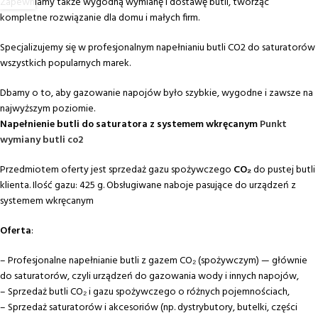
Zapewniamy także wygodną wymianę i dostawę butli, tworząc
kompletne rozwiązanie dla domu i małych firm.
Specjalizujemy się w profesjonalnym napełnianiu butli CO2 do saturatorów
wszystkich popularnych marek.
Dbamy o to, aby gazowanie napojów było szybkie, wygodne i zawsze na
najwyższym poziomie.
Napełnienie butli do saturatora z systemem wkręcanym
Punkt
wymiany butli co2
Przedmiotem oferty jest sprzedaż gazu spożywczego
CO₂
do pustej butli
klienta. Ilość gazu: 425 g. Obsługiwane naboje pasujące do urządzeń z
systemem wkręcanym
Oferta
:
– Profesjonalne napełnianie butli z gazem CO₂ (spożywczym) — głównie
do saturatorów, czyli urządzeń do gazowania wody i innych napojów,
– Sprzedaż butli CO₂ i gazu spożywczego o różnych pojemnościach,
– Sprzedaż saturatorów i akcesoriów (np. dystrybutory, butelki, części