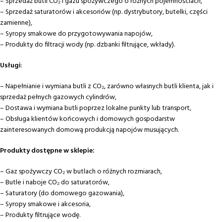
– Sprzedaż butli CO₂ i gazu spożywczego o różnych pojemnościach,
– Sprzedaż saturatorów i akcesoriów (np. dystrybutory, butelki, części
zamienne),
– Syropy smakowe do przygotowywania napojów,
– Produkty do filtracji wody (np. dzbanki filtrujące, wkłady).
Usługi
:
– Napełnianie i wymiana butli z CO₂, zarówno własnych butli klienta, jak i
sprzedaż pełnych gazowych cylindrów,
– Dostawa i wymiana butli poprzez lokalne punkty lub transport,
– Obsługa klientów końcowych i domowych gospodarstw
zainteresowanych domową produkcją napojów musujących.
Produkty dostępne w sklepie:
– Gaz spożywczy CO₂ w butlach o różnych rozmiarach,
– Butle i naboje CO₂ do saturatorów,
– Saturatory (do domowego gazowania),
– Syropy smakowe i akcesoria,
– Produkty filtrujące wodę.