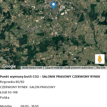
Skróty klawiszowe
Zdjęcie może być objęte prawami autorskimi
Warunki
Punkt wymiany butli CO2 – SALONIK PRASOWY CZERWONY RYNEK
Rzgowska 80/82
CZERWONY RYNEK -SALON PRASOWY
Łódź
93-148
Polska
Monday
06:00 - 16:00