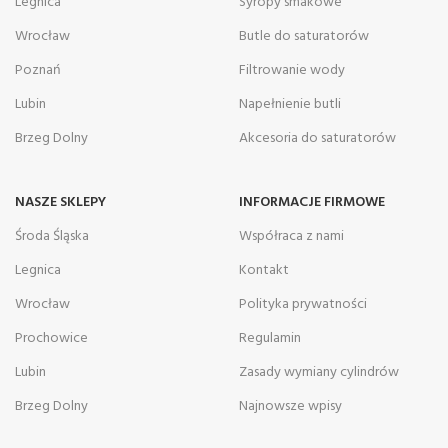
Legnica
Syropy smakowe
Wrocław
Butle do saturatorów
Poznań
Filtrowanie wody
Lubin
Napełnienie butli
Brzeg Dolny
Akcesoria do saturatorów
NASZE SKLEPY
INFORMACJE FIRMOWE
Środa Śląska
Współraca z nami
Legnica
Kontakt
Wrocław
Polityka prywatności
Prochowice
Regulamin
Lubin
Zasady wymiany cylindrów
Brzeg Dolny
Najnowsze wpisy