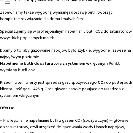
aromatyczne syropy smakowe oraz produkty do filtracji wody.
Zapewniamy także wygodną wymianę i dostawę butli, tworząc
kompletne rozwiązanie dla domu i małych firm.
Specjalizujemy się w profesjonalnym napełnianiu butli CO2 do saturatorów
wszystkich popularnych marek.
Dbamy o to, aby gazowanie napojów było szybkie, wygodne i zawsze na
najwyższym poziomie.
Napełnienie butli do saturatora z systemem wkręcanym
Punkt
wymiany butli co2
Przedmiotem oferty jest sprzedaż gazu spożywczego
CO₂
do pustej butli
klienta. Ilość gazu: 425 g. Obsługiwane naboje pasujące do urządzeń z
systemem wkręcanym
Oferta
:
– Profesjonalne napełnianie butli z gazem CO₂ (spożywczym) — głównie
do saturatorów, czyli urządzeń do gazowania wody i innych napojów,