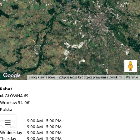
Skróty klawiszowe
Zdjęcie może być objęte prawami autorskimi
Warunki
Rabat
ul. GŁÓWNA 69
Wrocław
54-061
Polska
Monday
9:00 AM - 5:00 PM
Tuesday
9:00 AM - 5:00 PM
Wednesday
9:00 AM - 5:00 PM
Thursday
9:00 AM - 5:00 PM