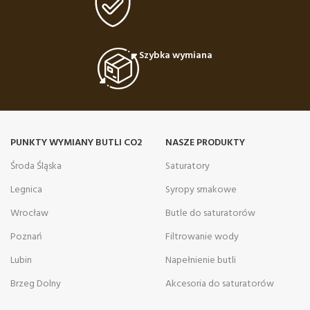
Szybka wymiana
PUNKTY WYMIANY BUTLI CO2
NASZE PRODUKTY
Środa Śląska
Saturatory
Legnica
Syropy smakowe
Wrocław
Butle do saturatorów
Poznań
Filtrowanie wody
Lubin
Napełnienie butli
Brzeg Dolny
Akcesoria do saturatorów