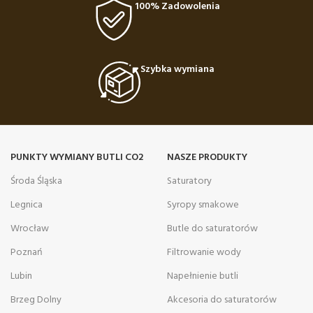
100% Zadowolenia
Szybka wymiana
PUNKTY WYMIANY BUTLI CO2
NASZE PRODUKTY
Środa Śląska
Saturatory
Legnica
Syropy smakowe
Wrocław
Butle do saturatorów
Poznań
Filtrowanie wody
Lubin
Napełnienie butli
Brzeg Dolny
Akcesoria do saturatorów