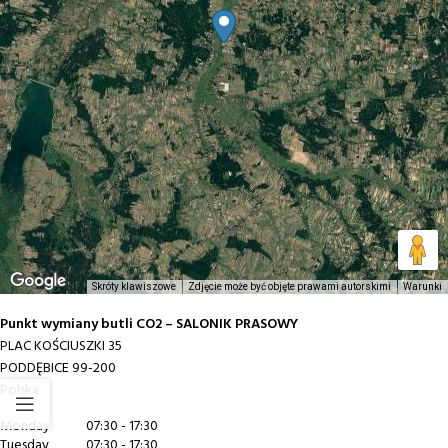
Skróty klawiszowe
Zdjęcie może być objęte prawami autorskimi
Warunki
Punkt wymiany butli CO2 – SALONIK PRASOWY
PLAC KOŚCIUSZKI 35
PODDĘBICE
99-200
Polska
Monday
07:30 - 17:30
Tuesday
07:30 - 17:30