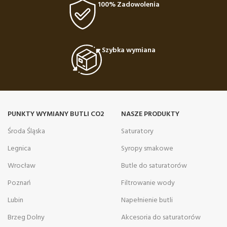
100% Zadowolenia
Szybka wymiana
PUNKTY WYMIANY BUTLI CO2
NASZE PRODUKTY
Środa Śląska
Saturatory
Legnica
Syropy smakowe
Wrocław
Butle do saturatorów
Poznań
Filtrowanie wody
Lubin
Napełnienie butli
Brzeg Dolny
Akcesoria do saturatorów