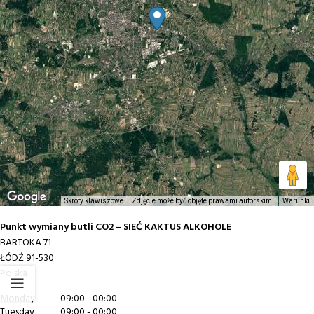
Skróty klawiszowe
Zdjęcie może być objęte prawami autorskimi
Warunki
Punkt wymiany butli CO2 – SIEĆ KAKTUS ALKOHOLE
BARTOKA 71
ŁÓDŹ
91-530
Polska
Monday
09:00 - 00:00
Tuesday
09:00 - 00:00