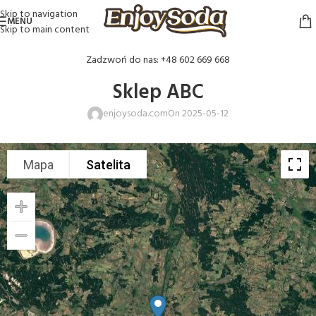
Skip to navigation
MENU
Skip to main content
Zadzwoń do nas: +48 602 669 668
Sklep ABC
enjoysoda.com
On 2025-05-12
Mapa
Satelita