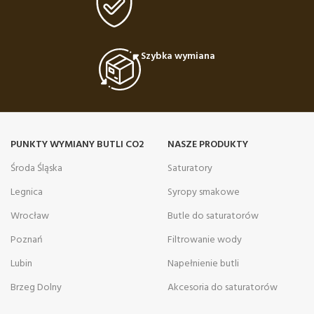
Szybka wymiana
PUNKTY WYMIANY BUTLI CO2
NASZE PRODUKTY
Środa Śląska
Saturatory
Legnica
Syropy smakowe
Wrocław
Butle do saturatorów
Poznań
Filtrowanie wody
Lubin
Napełnienie butli
Brzeg Dolny
Akcesoria do saturatorów