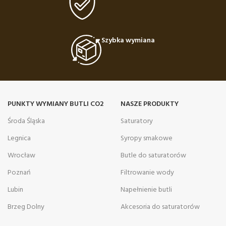
Szybka wymiana
PUNKTY WYMIANY BUTLI CO2
NASZE PRODUKTY
Środa Śląska
Saturatory
Legnica
Syropy smakowe
Wrocław
Butle do saturatorów
Poznań
Filtrowanie wody
Lubin
Napełnienie butli
Brzeg Dolny
Akcesoria do saturatorów