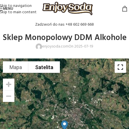
Skip to navigation
MENU
Skip to main content
Zadzwoń do nas: +48 602 669 668
Sklep Monopolowy DDM Alkohole
enjoysoda.com
On 2025-07-19
Mapa
Satelita