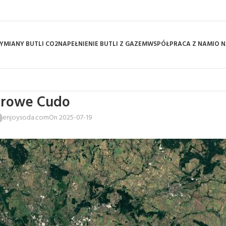
YMIANY BUTLI CO2
NAPEŁNIENIE BUTLI Z GAZEM
WSPÓŁPRACA Z NAMI
O N
rowe Cudo
enjoysoda.com
On 2025-07-19