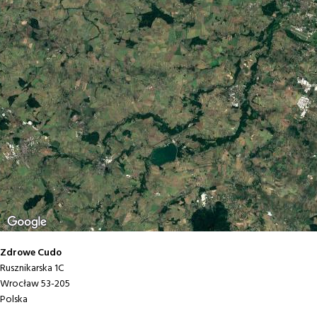
Saturatory
Zestawy
Akcesoria do saturatorów
Zdrowe Cudo
Rusznikarska 1C
Wrocław
53-205
Polska