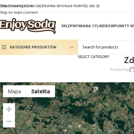
Skip to navigation
ONTAKT
NAPISZ DO NAS
BEZPŁATNA WYSYŁKA POWYŻEJ 200 ZŁ
Skip to main content
SKLEP
WYMIANA CYLINDRÓW
PUNKTY W
KATEGORIE PRODUKTÓW
SELECT CATEGORY
Zd
Gaz Spożywczy CO2
Posted by
Syropy Smakowe
Cylindry do saturatorów
Mapa
Satelita
Saturatory
Filtrowanie wody
Akcesoria do saturatorów
Filtrowanie wody