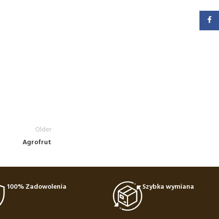
Faceb
Older
Agrofrut
100% Zadowolenia
Szybka wymiana