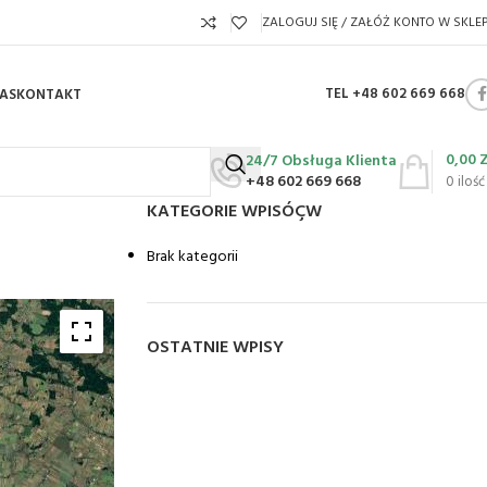
ZALOGUJ SIĘ / ZAŁÓŻ KONTO W SKLEP
TEL +48 602 669 668
AS
KONTAKT
0,00
24/7 Obsługa Klienta
+48 602 669 668
0
ilość
KATEGORIE WPISÓÇW
Brak kategorii
OSTATNIE WPISY