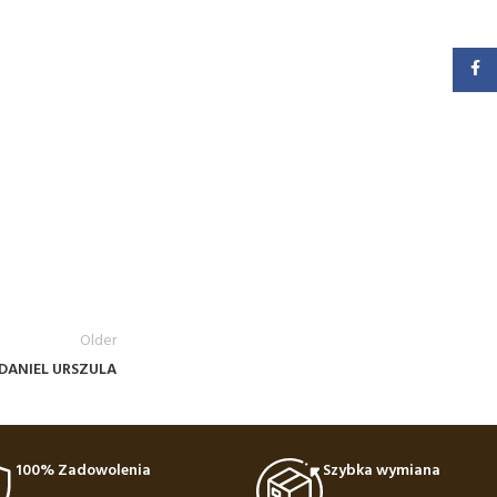
Faceb
Older
DANIEL URSZULA
100% Zadowolenia
Szybka wymiana