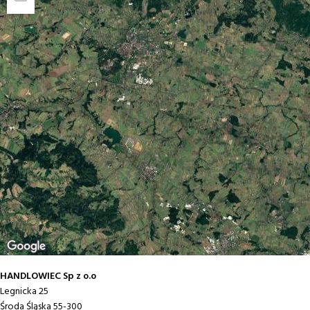
Saturatory
Zestawy
Akcesoria do saturatorów
HANDLOWIEC Sp z o.o
Legnicka 25
Środa Śląska
55-300