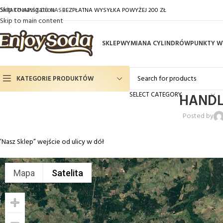
Skip to navigation
ONTAKT
NAPISZ DO NAS
BEZPŁATNA WYSYŁKA POWYŻEJ 200 ZŁ
Skip to main content
SKLEP
WYMIANA CYLINDRÓW
PUNKTY W
KATEGORIE PRODUKTÓW
SELECT CATEGORY
HANDL
Gaz Spożywczy CO2
Posted by
Syropy Smakowe
’Nasz Sklep” wejście od ulicy w dół
Cylindry do saturatorów
Saturatory
Mapa
Satelita
Filtrowanie wody
Akcesoria do saturatorów
Filtrowanie wody