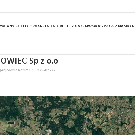
YMIANY BUTLI CO2
NAPEŁNIENIE BUTLI Z GAZEM
WSPÓŁPRACA Z NAMI
O N
OWIEC Sp z o.o
enjoysoda.com
On 2025-04-29