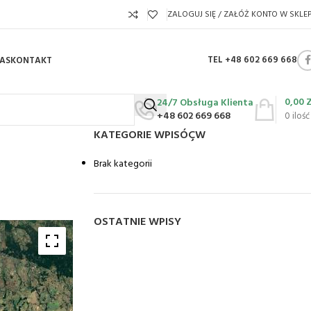
ZALOGUJ SIĘ / ZAŁÓŻ KONTO W SKLEP
TEL +48 602 669 668
AS
KONTAKT
0,00
24/7 Obsługa Klienta
+48 602 669 668
0
ilość
KATEGORIE WPISÓÇW
Brak kategorii
OSTATNIE WPISY