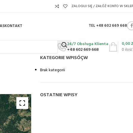
ZALOGUJ SIĘ / ZAŁÓŻ KONTO W SKLEP
TEL +48 602 669 668
AS
KONTAKT
0,00
24/7 Obsługa Klienta
+48 602 669 668
0
ilość
KATEGORIE WPISÓÇW
Brak kategorii
OSTATNIE WPISY