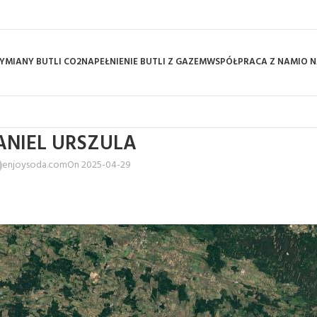
YMIANY BUTLI CO2
NAPEŁNIENIE BUTLI Z GAZEM
WSPÓŁPRACA Z NAMI
O N
ANIEL URSZULA
enjoysoda.com
On 2025-04-29