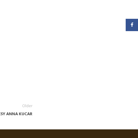
Faceb
Older
ESY ANNA KUCAR