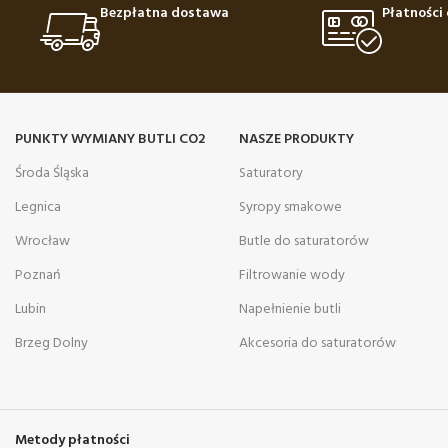
Bezpłatna dostawa
Płatności 
PUNKTY WYMIANY BUTLI CO2
NASZE PRODUKTY
Środa Śląska
Saturatory
Legnica
Syropy smakowe
Wrocław
Butle do saturatorów
Poznań
Filtrowanie wody
Lubin
Napełnienie butli
Brzeg Dolny
Akcesoria do saturatorów
Metody płatności