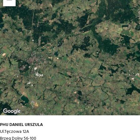
Saturatory
Zestawy
Akcesoria do saturatorów
PHU DANIEL URSZULA
Ul.Tęczowa 12A
Brzeg Dolny
56-100