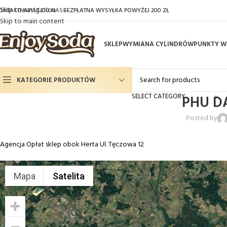
Skip to navigation
ONTAKT
NAPISZ DO NAS
BEZPŁATNA WYSYŁKA POWYŻEJ 200 ZŁ
Skip to main content
SKLEP
WYMIANA CYLINDRÓW
PUNKTY W
KATEGORIE PRODUKTÓW
SELECT CATEGORY
PHU D
Gaz Spożywczy CO2
Posted by
Syropy Smakowe
Agencja Opłat sklep obok Herta Ul. Tęczowa 12
Cylindry do saturatorów
Saturatory
Mapa
Satelita
Filtrowanie wody
Akcesoria do saturatorów
Filtrowanie wody